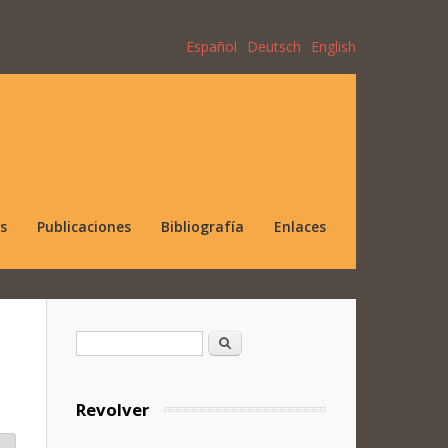
Español
Deutsch
English
s
Publicaciones
Bibliografía
Enlaces
Formulario de búsqueda
Buscar
Revolver