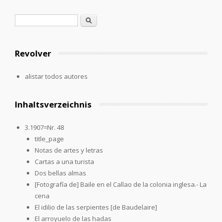
Formulario de búsqueda
Buscar
Revolver
alistar todos autores
Inhaltsverzeichnis
3.1907=Nr. 48
title_page
Notas de artes y letras
Cartas a una turista
Dos bellas almas
[Fotografía de] Baile en el Callao de la colonia inglesa.- La
cena
El idilio de las serpientes [de Baudelaire]
El arroyuelo de las hadas