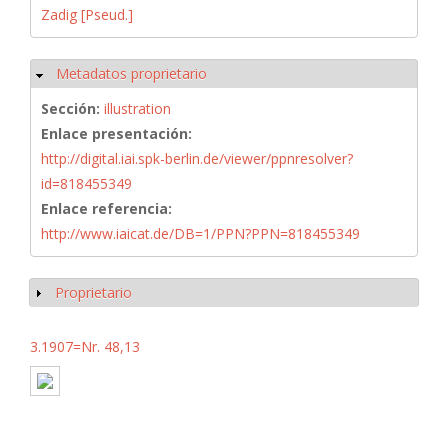
Zadig [Pseud.]
Metadatos proprietario
Ocultar
Sección:
illustration
Enlace presentación:
http://digital.iai.spk-berlin.de/viewer/ppnresolver?
id=818455349
Enlace referencia:
http://www.iaicat.de/DB=1/PPN?PPN=818455349
Proprietario
Mostrar
3.1907=Nr. 48,13