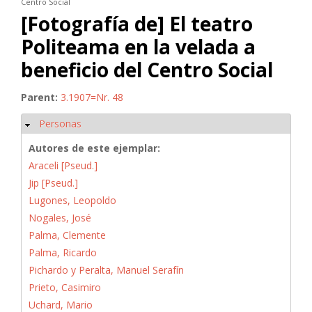
Centro Social
[Fotografía de] El teatro
Politeama en la velada a
beneficio del Centro Social
Parent:
3.1907=Nr. 48
Personas
Ocultar
Autores de este ejemplar:
Araceli [Pseud.]
Jip [Pseud.]
Lugones, Leopoldo
Nogales, José
Palma, Clemente
Palma, Ricardo
Pichardo y Peralta, Manuel Serafín
Prieto, Casimiro
Uchard, Mario