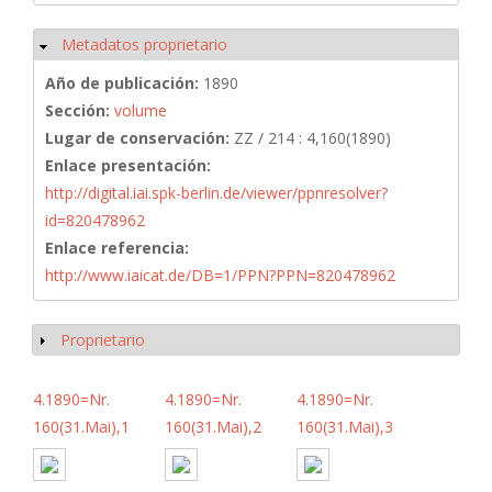
Metadatos proprietario
Ocultar
Año de publicación:
1890
Sección:
volume
Lugar de conservación:
ZZ / 214 : 4,160(1890)
Enlace presentación:
http://digital.iai.spk-berlin.de/viewer/ppnresolver?
id=820478962
Enlace referencia:
http://www.iaicat.de/DB=1/PPN?PPN=820478962
Proprietario
Mostrar
4.1890=Nr.
4.1890=Nr.
4.1890=Nr.
160(31.Mai),1
160(31.Mai),2
160(31.Mai),3