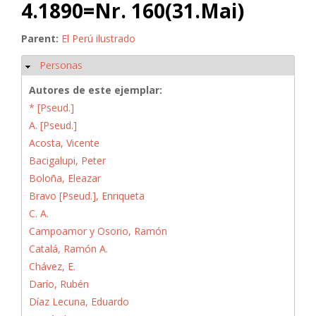
4.1890=Nr. 160(31.Mai)
Parent:
El Perú ilustrado
Personas
Ocultar
Autores de este ejemplar:
* [Pseud.]
A. [Pseud.]
Acosta, Vicente
Bacigalupi, Peter
Boloña, Eleazar
Bravo [Pseud.], Enriqueta
C. A.
Campoamor y Osorio, Ramón
Catalá, Ramón A.
Chávez, E.
Darío, Rubén
Díaz Lecuna, Eduardo