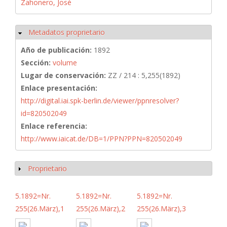
Zahonero, José
Metadatos proprietario
Ocultar
Año de publicación:
1892
Sección:
volume
Lugar de conservación:
ZZ / 214 : 5,255(1892)
Enlace presentación:
http://digital.iai.spk-berlin.de/viewer/ppnresolver?
id=820502049
Enlace referencia:
http://www.iaicat.de/DB=1/PPN?PPN=820502049
Proprietario
Mostrar
5.1892=Nr.
5.1892=Nr.
5.1892=Nr.
255(26.März),1
255(26.März),2
255(26.März),3