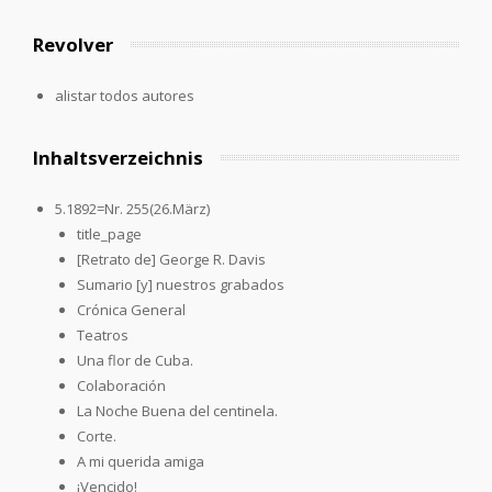
Revolver
alistar todos autores
Inhaltsverzeichnis
5.1892=Nr. 255(26.März)
title_page
[Retrato de] George R. Davis
Sumario [y] nuestros grabados
Crónica General
Teatros
Una flor de Cuba.
Colaboración
La Noche Buena del centinela.
Corte.
A mi querida amiga
¡Vencido!