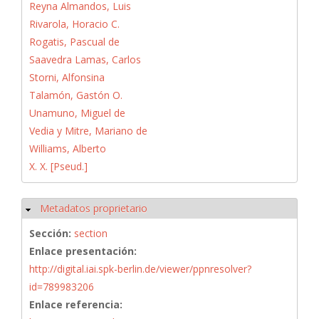
Reyna Almandos, Luis
Rivarola, Horacio C.
Rogatis, Pascual de
Saavedra Lamas, Carlos
Storni, Alfonsina
Talamón, Gastón O.
Unamuno, Miguel de
Vedia y Mitre, Mariano de
Williams, Alberto
X. X. [Pseud.]
Metadatos proprietario
Ocultar
Sección:
section
Enlace presentación:
http://digital.iai.spk-berlin.de/viewer/ppnresolver?
id=789983206
Enlace referencia: