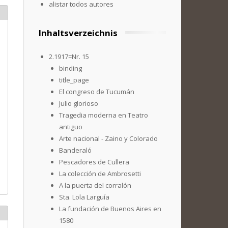
alistar todos autores
Inhaltsverzeichnis
2.1917=Nr. 15
binding
title_page
El congreso de Tucumán
Julio glorioso
Tragedia moderna en Teatro
antiguo
Arte nacional - Zaino y Colorado
Banderaló
Pescadores de Cullera
La colección de Ambrosetti
A la puerta del corralón
Sta. Lola Larguía
La fundación de Buenos Aires en
1580