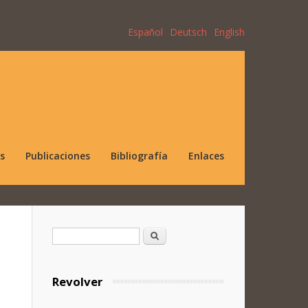
Español
Deutsch
English
s
Publicaciones
Bibliografía
Enlaces
Formulario de búsqueda
Buscar
Revolver