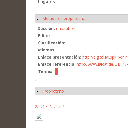
Lugares:
Metadatos proprietario
Ocultar
Sección:
illustration
Editor:
Clasificación:
Idiomas:
Enlace presentación:
http://digital.iai.spk-be
Enlace referencia:
http://www.iaicat.de/DB=
Temas:
Proprietario
Mostrar
2.1917=Nr. 15,7