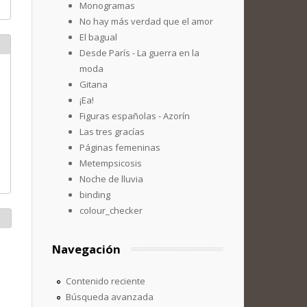
Monogramas
No hay más verdad que el amor
El bagual
Desde París - La guerra en la
moda
Gitana
¡Ea!
Figuras españolas - Azorín
Las tres gracías
Páginas femeninas
Metempsicosis
Noche de lluvia
binding
colour_checker
Navegación
Contenido reciente
Búsqueda avanzada