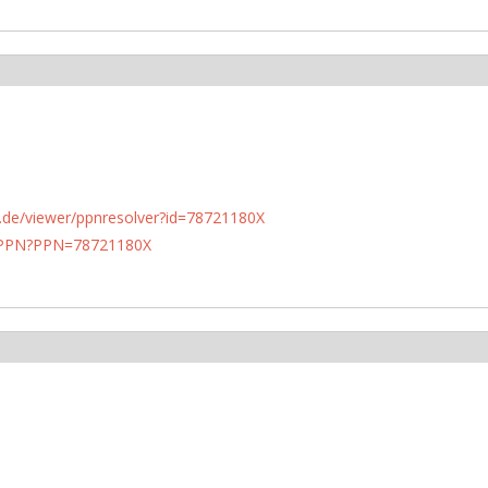
rlin.de/viewer/ppnresolver?id=78721180X
1/PPN?PPN=78721180X