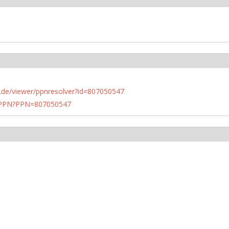
rlin.de/viewer/ppnresolver?id=807050547
1/PPN?PPN=807050547