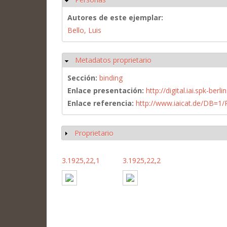
Autores de este ejemplar:
Bello, Luis
Metadatos proprietario
Ocultar
Sección:
binding
Enlace presentación:
http://digital.iai.spk-be
Enlace referencia:
http://www.iaicat.de/DB=
Proprietario
Mostrar
3.1925,22,1
3.1925,22,2