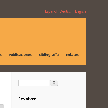
Español
Deutsch
English
s
Publicaciones
Bibliografía
Enlaces
Formulario de búsqueda
Buscar
Revolver