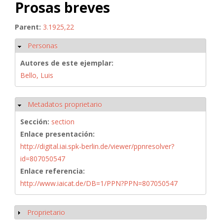
Prosas breves
Parent:
3.1925,22
Personas
Ocultar
Autores de este ejemplar:
Bello, Luis
Metadatos proprietario
Ocultar
Sección:
section
Enlace presentación:
http://digital.iai.spk-berlin.de/viewer/ppnresolver?
id=807050547
Enlace referencia:
http://www.iaicat.de/DB=1/PPN?PPN=807050547
Proprietario
Mostrar