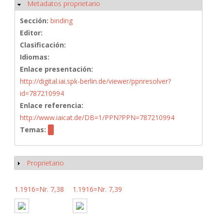
Metadatos proprietario
Ocultar
Sección:
binding
Editor:
Clasificación:
Idiomas:
Enlace presentación:
http://digital.iai.spk-berlin.de/viewer/ppnresolver?
id=787210994
Enlace referencia:
http://www.iaicat.de/DB=1/PPN?PPN=787210994
Temas:
Proprietario
Mostrar
1.1916=Nr. 7,38
1.1916=Nr. 7,39