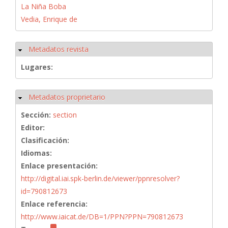
La Niña Boba
Vedia, Enrique de
Metadatos revista
Ocultar
Lugares:
Metadatos proprietario
Ocultar
Sección:
section
Editor:
Clasificación:
Idiomas:
Enlace presentación:
http://digital.iai.spk-berlin.de/viewer/ppnresolver?
id=790812673
Enlace referencia:
http://www.iaicat.de/DB=1/PPN?PPN=790812673