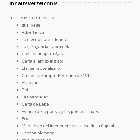
Inhaltsverzeichnis
1.1915,30.Okt.=Nr. 12
title_page
Advertencia
La elección presidencial
Luz, fragancias y armonías
Constantinopla trágica
Carta al amigo ingrato
El internacionalismo
Cartas de Europa - El verano de 1914
Al pasar
Fini
Las banderas
Carta de Bebé
Estudio de la poesía y los poetas árabes
Ecos
Manifiesto del intendente al pueblo de la Capital
Sección alemana
colour_checker