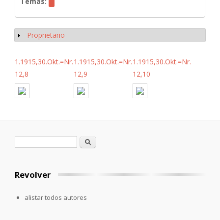
Temas:
Proprietario
Mostrar
1.1915,30.Okt.=Nr.
1.1915,30.Okt.=Nr.
1.1915,30.Okt.=Nr.
12,8
12,9
12,10
Formulario de búsqueda
Buscar
Revolver
alistar todos autores