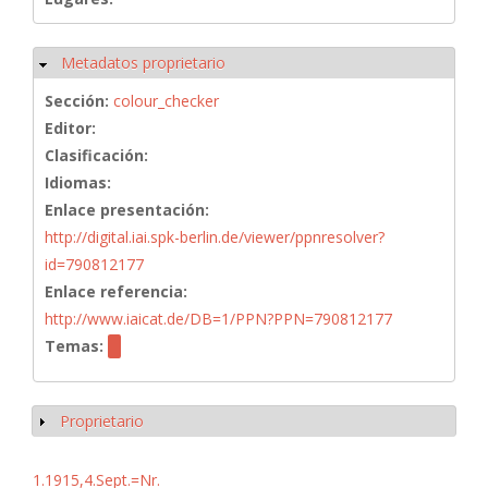
Metadatos proprietario
Ocultar
Sección:
colour_checker
Editor:
Clasificación:
Idiomas:
Enlace presentación:
http://digital.iai.spk-berlin.de/viewer/ppnresolver?
id=790812177
Enlace referencia:
http://www.iaicat.de/DB=1/PPN?PPN=790812177
Temas:
Proprietario
Mostrar
1.1915,4.Sept.=Nr.