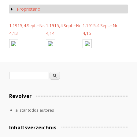
Proprietario
Mostrar
1.1915,4.Sept.=Nr.
1.1915,4.Sept.=Nr.
1.1915,4.Sept.=Nr.
4,13
4,14
4,15
Formulario de búsqueda
Buscar
Revolver
alistar todos autores
Inhaltsverzeichnis