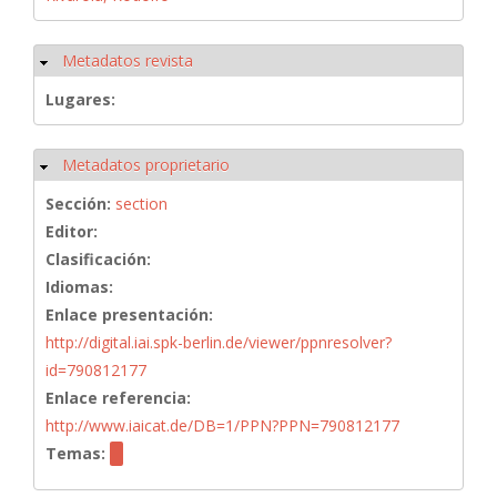
Metadatos revista
Ocultar
Lugares:
Metadatos proprietario
Ocultar
Sección:
section
Editor:
Clasificación:
Idiomas:
Enlace presentación:
http://digital.iai.spk-berlin.de/viewer/ppnresolver?
id=790812177
Enlace referencia:
http://www.iaicat.de/DB=1/PPN?PPN=790812177
Temas: