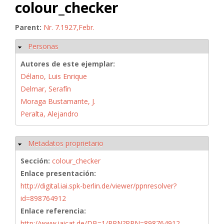
colour_checker
Parent:
Nr. 7.1927,Febr.
Personas
Ocultar
Autores de este ejemplar:
Délano, Luis Enrique
Delmar, Serafín
Moraga Bustamante, J.
Peralta, Alejandro
Metadatos proprietario
Ocultar
Sección:
colour_checker
Enlace presentación:
http://digital.iai.spk-berlin.de/viewer/ppnresolver?
id=898764912
Enlace referencia:
http://www.iaicat.de/DB=1/PPN?PPN=898764912