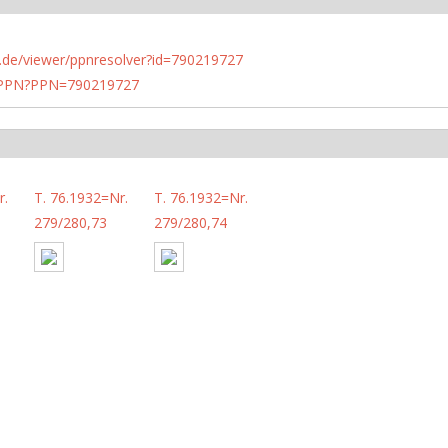
rlin.de/viewer/ppnresolver?id=790219727
1/PPN?PPN=790219727
r.
T. 76.1932=Nr.
T. 76.1932=Nr.
279/280,73
279/280,74