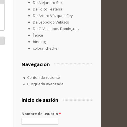
De Alejandro Sux
De Folco Testena
De Arturo Vázquez Cey
De Leopoldo Velasco
De C. Villalobos Domínguez
Índice
binding
colour_checker
Navegación
Contenido reciente
Búsqueda avanzada
Inicio de sesión
Nombre de usuario
*