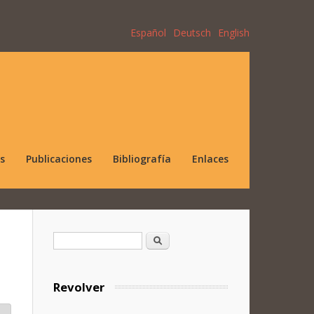
Español
Deutsch
English
s
Publicaciones
Bibliografía
Enlaces
Formulario de búsqueda
Buscar
Revolver