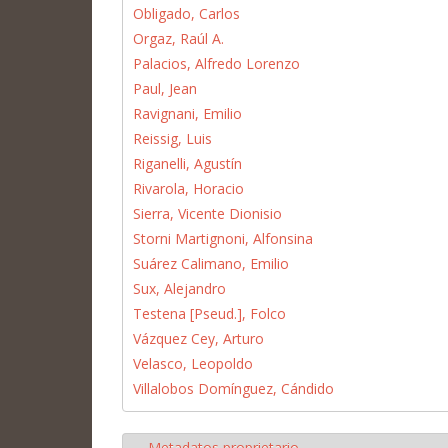
Obligado, Carlos
Orgaz, Raúl A.
Palacios, Alfredo Lorenzo
Paul, Jean
Ravignani, Emilio
Reissig, Luis
Riganelli, Agustín
Rivarola, Horacio
Sierra, Vicente Dionisio
Storni Martignoni, Alfonsina
Suárez Calimano, Emilio
Sux, Alejandro
Testena [Pseud.], Folco
Vázquez Cey, Arturo
Velasco, Leopoldo
Villalobos Domínguez, Cándido
Metadatos proprietario
Ocultar