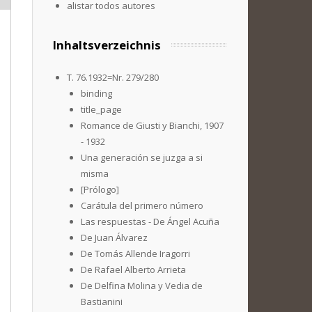
alistar todos autores
Inhaltsverzeichnis
T. 76.1932=Nr. 279/280
binding
title_page
Romance de Giusti y Bianchi, 1907
- 1932
Una generación se juzga a si
misma
[Prólogo]
Carátula del primero número
Las respuestas - De Ángel Acuña
De Juan Álvarez
De Tomás Allende Iragorri
De Rafael Alberto Arrieta
De Delfina Molina y Vedia de
Bastianini