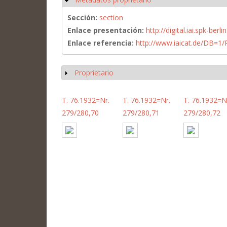
Sección:
section
Enlace presentación:
http://digital.iai.spk-be
Enlace referencia:
http://www.iaicat.de/DB=
Proprietario
Mostrar
T. 76.1932=Nr.
T. 76.1932=Nr.
T. 76.1932=N
279/280,70
279/280,71
279/280,72