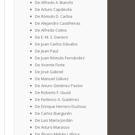
De Alfredo A. Bianchi
De Arturo Capdevila
De Rómulo D. Carbia
De Alejandro Castiñeiras
De Alfredo Colmo
De E. M. S. Danero
De Juan Carlos Dávalos
De Jean Paul
De Juan Rómulo Fernández
De Vicente Forte
De José Gabriel
De Manuel Gálvez
De Arturo Giménez Pastor
De Roberto F. Giusti
De Federico A. Gutiérrez
De Enrique Herrero Ducloux
De Carlos Ibargurén
De Luis María Jordán
De Arturo Marasso
De Álvaro Melián Lafinur