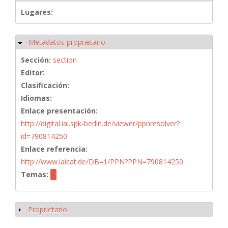
Lugares:
Metadatos proprietario
Ocultar
Sección:
section
Editor:
Clasificación:
Idiomas:
Enlace presentación:
http://digital.iai.spk-berlin.de/viewer/ppnresolver?
id=790814250
Enlace referencia:
http://www.iaicat.de/DB=1/PPN?PPN=790814250
Temas:
Proprietario
Mostrar