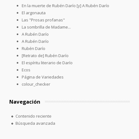
En la muerte de Rubén Darío [y] A Rubén Darío
El argonauta
Las "Prosas profanas"
La sombrilla de Madame...
A Rubén Darío
A Rubén Darío
Rubén Darío
[Retrato de] Rubén Darío
El espíritu literario de Darío
Ecos
Página de Variedades
colour_checker
Navegación
Contenido reciente
Búsqueda avanzada