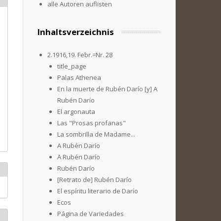
alle Autoren auflisten
Inhaltsverzeichnis
2.1916,19. Febr.=Nr. 28
title_page
Palas Athenea
En la muerte de Rubén Darío [y] A
Rubén Darío
El argonauta
Las "Prosas profanas"
La sombrilla de Madame...
A Rubén Darío
A Rubén Darío
Rubén Darío
[Retrato de] Rubén Darío
El espíritu literario de Darío
Ecos
Página de Variedades