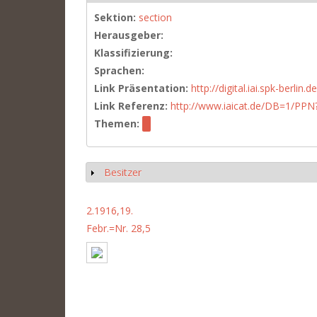
Sektion:
section
Herausgeber:
Klassifizierung:
Sprachen:
Link Präsentation:
http://digital.iai.spk-berli
Link Referenz:
http://www.iaicat.de/DB=1/P
Themen:
Besitzer
Anzeigen
2.1916,19.
Febr.=Nr. 28,5