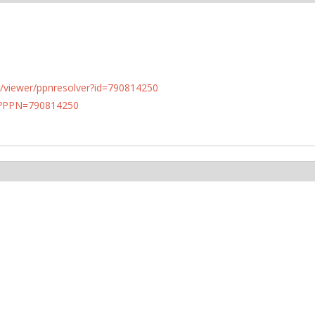
n.de/viewer/ppnresolver?id=790814250
PN?PPN=790814250