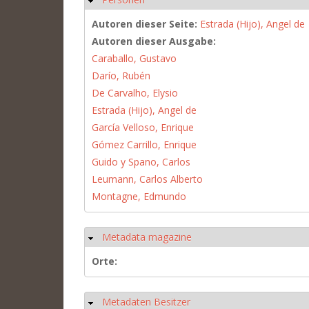
Autoren dieser Seite:
Estrada (Hijo), Angel de
Autoren dieser Ausgabe:
Caraballo, Gustavo
Darío, Rubén
De Carvalho, Elysio
Estrada (Hijo), Angel de
García Velloso, Enrique
Gómez Carrillo, Enrique
Guido y Spano, Carlos
Leumann, Carlos Alberto
Montagne, Edmundo
Metadata magazine
Ausblenden
Orte:
Metadaten Besitzer
Ausblenden