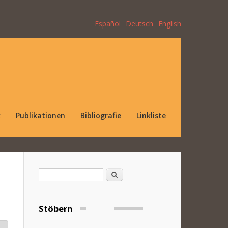
Español
Deutsch
English
k
Publikationen
Bibliografie
Linkliste
Suchformular
Suche
Stöbern