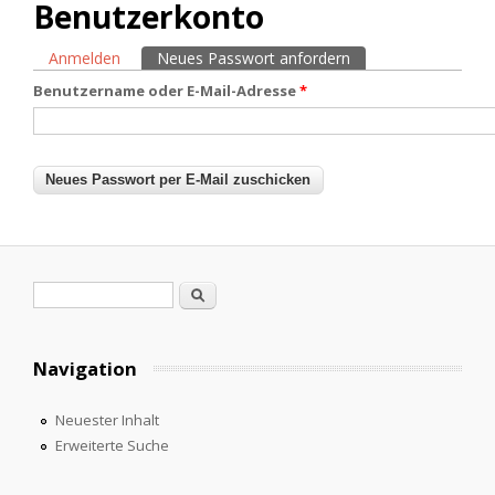
Benutzerkonto
Anmelden
Neues Passwort anfordern
(aktiver Reiter)
Haupt-Reiter
Benutzername oder E-Mail-Adresse
*
Suchformular
Suche
Navigation
Neuester Inhalt
Erweiterte Suche