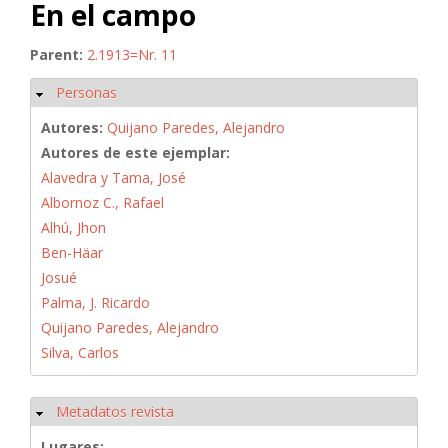
En el campo
Parent:
2.1913=Nr. 11
Personas
Ocultar
Autores:
Quijano Paredes, Alejandro
Autores de este ejemplar:
Alavedra y Tama, José
Albornoz C., Rafael
Alhú, Jhon
Ben-Häar
Josué
Palma, J. Ricardo
Quijano Paredes, Alejandro
Silva, Carlos
Metadatos revista
Ocultar
Lugares: