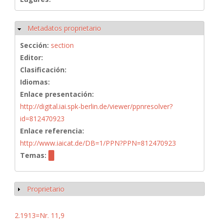
Metadatos proprietario
Ocultar
Sección:
section
Editor:
Clasificación:
Idiomas:
Enlace presentación:
http://digital.iai.spk-berlin.de/viewer/ppnresolver?
id=812470923
Enlace referencia:
http://www.iaicat.de/DB=1/PPN?PPN=812470923
Temas:
Proprietario
Mostrar
2.1913=Nr. 11,9