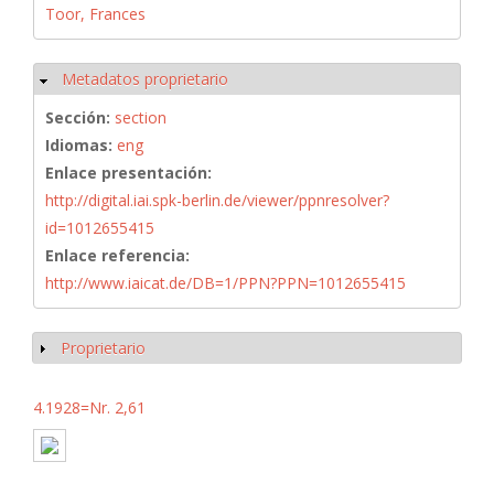
Toor, Frances
Metadatos proprietario
Ocultar
Sección:
section
Idiomas:
eng
Enlace presentación:
http://digital.iai.spk-berlin.de/viewer/ppnresolver?
id=1012655415
Enlace referencia:
http://www.iaicat.de/DB=1/PPN?PPN=1012655415
Proprietario
Mostrar
4.1928=Nr. 2,61