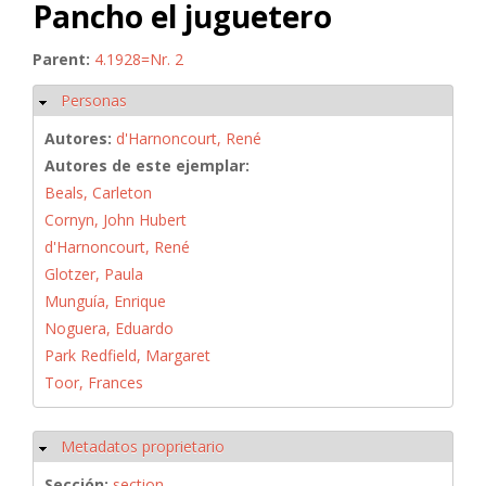
Pancho el juguetero
Parent:
4.1928=Nr. 2
Personas
Ocultar
Autores:
d'Harnoncourt, René
Autores de este ejemplar:
Beals, Carleton
Cornyn, John Hubert
d'Harnoncourt, René
Glotzer, Paula
Munguía, Enrique
Noguera, Eduardo
Park Redfield, Margaret
Toor, Frances
Metadatos proprietario
Ocultar
Sección:
section