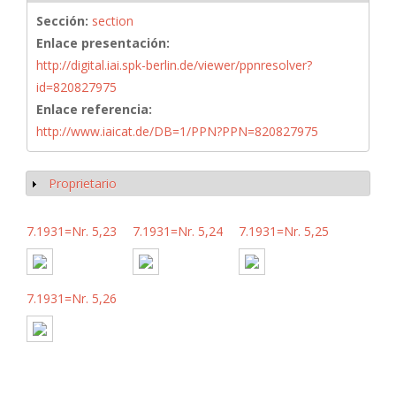
Sección:
section
Enlace presentación:
http://digital.iai.spk-berlin.de/viewer/ppnresolver?
id=820827975
Enlace referencia:
http://www.iaicat.de/DB=1/PPN?PPN=820827975
Proprietario
Mostrar
7.1931=Nr. 5,23
7.1931=Nr. 5,24
7.1931=Nr. 5,25
7.1931=Nr. 5,26