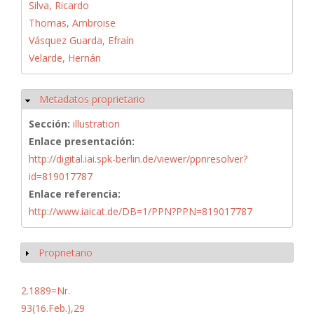
Silva, Ricardo
Thomas, Ambroise
Vásquez Guarda, Efraín
Velarde, Hernán
Metadatos proprietario
Ocultar
Sección:
illustration
Enlace presentación:
http://digital.iai.spk-berlin.de/viewer/ppnresolver?
id=819017787
Enlace referencia:
http://www.iaicat.de/DB=1/PPN?PPN=819017787
Proprietario
Mostrar
2.1889=Nr.
93(16.Feb.),29