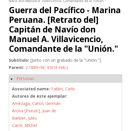
Navío don Manuel A. Villavicencio, Comandante de la "Unión."
Guerra del Pacífico - Marina
Peruana. [Retrato del]
Capitán de Navío don
Manuel A. Villavicencio,
Comandante de la "Unión."
Subtítulo:
[Junto con un grabado de la "Unión."]
Parent:
2.1889=Nr. 93(16.Feb.)
Personas
Ocultar
Associated name:
Fabbri, Carlo
Autores de este ejemplar:
Amézaga, Carlos Germán
Arona [Pseud.], Juan de
Barbier, Jules
Carré, Michel