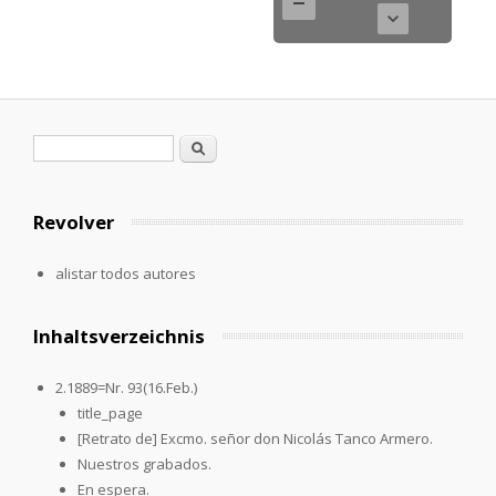
Formulario de búsqueda
Buscar
Revolver
alistar todos autores
Inhaltsverzeichnis
2.1889=Nr. 93(16.Feb.)
title_page
[Retrato de] Excmo. señor don Nicolás Tanco Armero.
Nuestros grabados.
En espera.