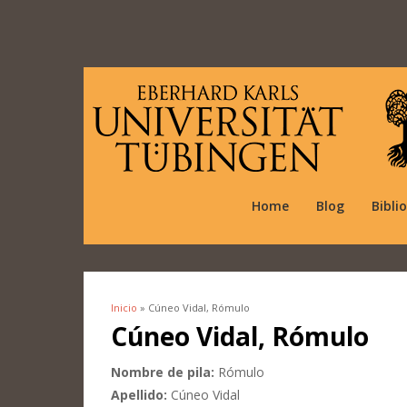
Home
Blog
Bibli
Inicio
» Cúneo Vidal, Rómulo
Se encuentra usted aquí
Cúneo Vidal, Rómulo
Nombre de pila:
Rómulo
Apellido:
Cúneo Vidal