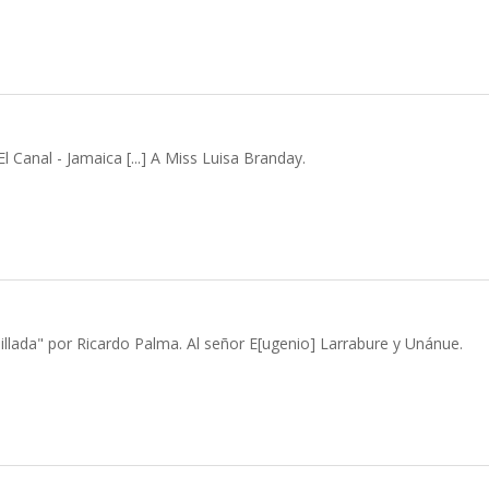
 Canal - Jamaica [...] A Miss Luisa Branday.
lillada" por Ricardo Palma. Al señor E[ugenio] Larrabure y Unánue.