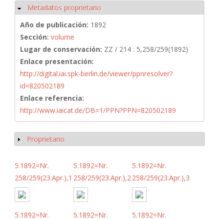
Metadatos proprietario
Ocultar
Año de publicación:
1892
Sección:
volume
Lugar de conservación:
ZZ / 214 : 5,258/259(1892)
Enlace presentación:
http://digital.iai.spk-berlin.de/viewer/ppnresolver?
id=820502189
Enlace referencia:
http://www.iaicat.de/DB=1/PPN?PPN=820502189
Proprietario
Mostrar
5.1892=Nr.
5.1892=Nr.
5.1892=Nr.
258/259(23.Apr.),1
258/259(23.Apr.),2
258/259(23.Apr.),3
5.1892=Nr.
5.1892=Nr.
5.1892=Nr.