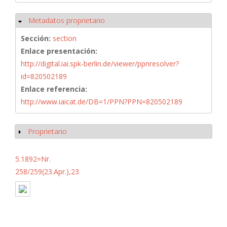
Metadatos proprietario
Ocultar
Sección:
section
Enlace presentación:
http://digital.iai.spk-berlin.de/viewer/ppnresolver?
id=820502189
Enlace referencia:
http://www.iaicat.de/DB=1/PPN?PPN=820502189
Proprietario
Mostrar
5.1892=Nr.
258/259(23.Apr.),23