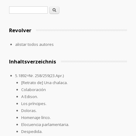
Formulario de búsqueda
Buscar
Revolver
alistar todos autores
Inhaltsverzeichnis
5.1892=Nr. 258/259(23.Apr.)
[Retrato de] Una chalaca.
Colaboración
A Edison.
Los príncipes.
Doloras.
Homenaje lírico.
Elocuencia parlamentaria.
Despedida.