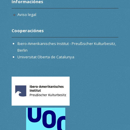
Informaciónes
Aviso legal
Cooperaciónes
Ibero-Amerikanisches Institut - Preußischer Kulturbesitz,
Berlin
Universitat Oberta de Catalunya