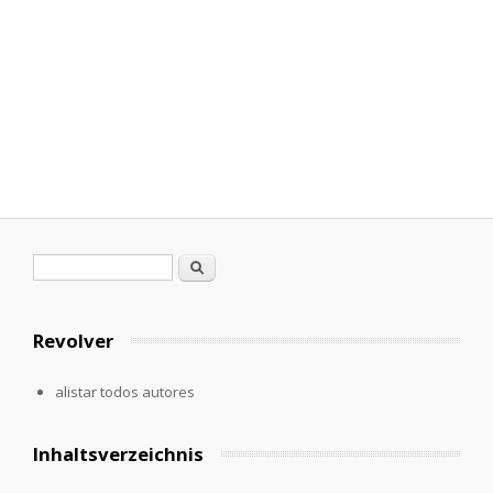
Formulario de búsqueda
Buscar
Revolver
alistar todos autores
Inhaltsverzeichnis