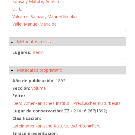
Sousa y Matute, Aurelio
U., L.
Valcárcel Salazar, Manuel Nicolás
Valle, Manuel María del
Metadatos revista
Ocultar
Lugares:
Berlin
Metadatos proprietario
Ocultar
Año de publicación:
1892
Sección:
volume
Editor:
Ibero-Amerikanisches Institut - Preußischer Kulturbesitz
Lugar de conservación:
ZZ / 214 : 6,267(1892)
Clasificación:
Lateinamerikanische Kulturzeitschriften#Peru
Enlace presentación: