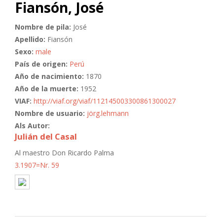
Fiansón, José
Nombre de pila:
José
Apellido:
Fiansón
Sexo:
male
País de origen:
Perú
Año de nacimiento:
1870
Año de la muerte:
1952
VIAF:
http://viaf.org/viaf/112145003300861300027
Nombre de usuario:
jörg.lehmann
Als Autor:
Julián del Casal
Al maestro Don Ricardo Palma
3.1907=Nr. 59