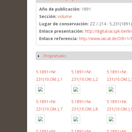
Año de publicación:
1891
Sección:
volume
Lugar de conservación:
ZZ / 214 : 5,231(1891)
Enlace presentación:
http://digital.iai.spk-be
Enlace referencia:
http://www.iaicat.de/DB=
Proprietario
Mostrar
5.1891=Nr.
5.1891=Nr.
5.1891=Nr.
231(10.Okt.),1
231(10.Okt.),2
231(10.Okt.),
5.1891=Nr.
5.1891=Nr.
5.1891=Nr.
231(10.Okt.),7
231(10.Okt.),8
231(10.Okt.),
5.1891=Nr.
5.1891=Nr.
5.1891=Nr.