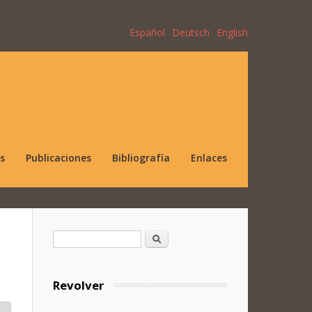
Español
Deutsch
English
s
Publicaciones
Bibliografía
Enlaces
Formulario de búsqueda
Buscar
Revolver