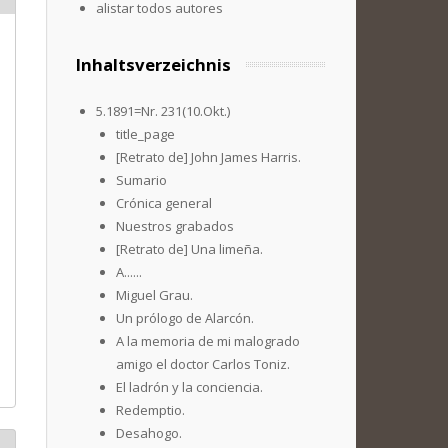
alistar todos autores
Inhaltsverzeichnis
5.1891=Nr. 231(10.Okt.)
title_page
[Retrato de] John James Harris.
Sumario
Crónica general
Nuestros grabados
[Retrato de] Una limeña.
A......
Miguel Grau.
Un prólogo de Alarcón.
A la memoria de mi malogrado
amigo el doctor Carlos Toniz.
El ladrón y la conciencia.
Redemptio.
Desahogo.