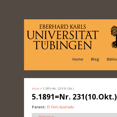
Home
Blog
Bibli
Inicio
» 5.1891=Nr. 231(10.Okt.)
Se encuentra usted aquí
5.1891=Nr. 231(10.Okt.)
Parent:
El Perú ilustrado
Personas
Ocultar