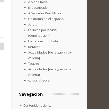
A María Rosa.
El destripador.
A Salvador Díaz Mirón.
Un drama en el espacio.
A.........
La lucha por la vida.
(Continuación.)
En página prohibida.
Retazos
Actualidades [de la guerra civil
chilena]
Teatros
Actualidades [de la guerra civil
chilena]
colour_checker
Navegación
Contenido reciente