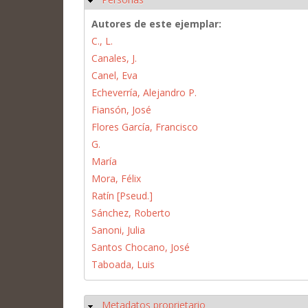
Autores de este ejemplar:
C., L.
Canales, J.
Canel, Eva
Echeverría, Alejandro P.
Fiansón, José
Flores García, Francisco
G.
María
Mora, Félix
Ratín [Pseud.]
Sánchez, Roberto
Sanoni, Julia
Santos Chocano, José
Taboada, Luis
Metadatos proprietario
Ocultar