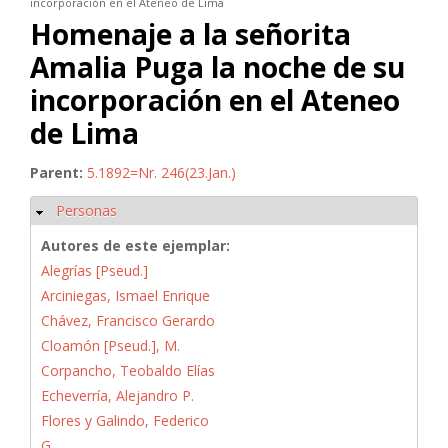
incorporación en el Ateneo de Lima
Homenaje a la señorita
Amalia Puga la noche de su
incorporación en el Ateneo
de Lima
Parent:
5.1892=Nr. 246(23.Jan.)
Personas
Ocultar
Autores de este ejemplar:
Alegrías [Pseud.]
Arciniegas, Ismael Enrique
Chávez, Francisco Gerardo
Cloamón [Pseud.], M.
Corpancho, Teobaldo Elías
Echeverría, Alejandro P.
Flores y Galindo, Federico
G.