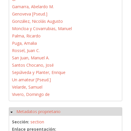
Gamarra, Abelardo M.
Genoveva [Pseud.]
González, Nicolás Augusto
Moncloa y Covarrubias, Manuel
Palma, Ricardo
Puga, Amalia
Rossel, Juan C.
San Juan, Manuel A.
Santos Chocano, José
Sepúlveda y Planter, Enrique
Un amateur [Pseud.]
Velarde, Samuel
Vivero, Domingo de
Metadatos proprietario
Ocultar
Sección:
section
Enlace presentación: