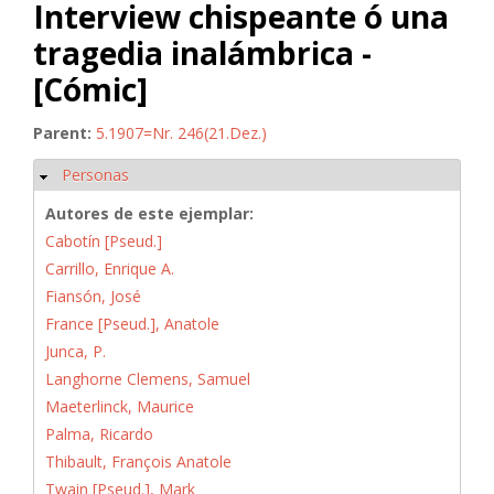
Interview chispeante ó una
tragedia inalámbrica -
[Cómic]
Parent:
5.1907=Nr. 246(21.Dez.)
Personas
Ocultar
Autores de este ejemplar:
Cabotín [Pseud.]
Carrillo, Enrique A.
Fiansón, José
France [Pseud.], Anatole
Junca, P.
Langhorne Clemens, Samuel
Maeterlinck, Maurice
Palma, Ricardo
Thibault, François Anatole
Twain [Pseud.], Mark