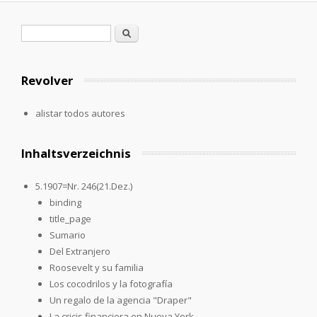
Formulario de búsqueda
Buscar
Revolver
alistar todos autores
Inhaltsverzeichnis
5.1907=Nr. 246(21.Dez.)
binding
title_page
Sumario
Del Extranjero
Roosevelt y su familia
Los cocodrilos y la fotografía
Un regalo de la agencia "Draper"
La cricis financiera en Nueva York