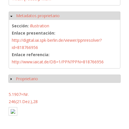
Metadatos proprietario
Ocultar
Sección:
illustration
Enlace presentación:
http://digital.iai.spk-berlin.de/viewer/ppnresolver?
id=818766956
Enlace referencia:
http://www.iaicat.de/DB=1/PPN?PPN=818766956
Proprietario
Mostrar
5.1907=Nr.
246(21.Dez.),28