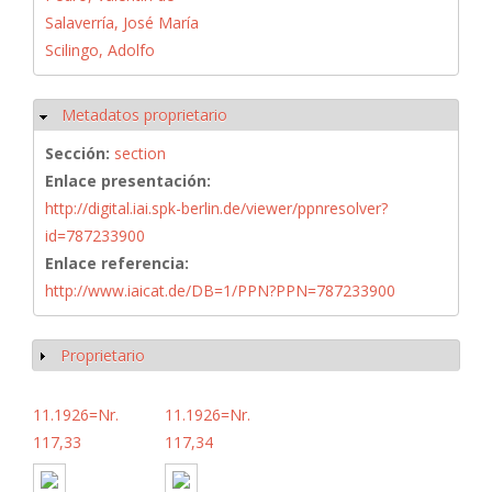
Salaverría, José María
Scilingo, Adolfo
Metadatos proprietario
Ocultar
Sección:
section
Enlace presentación:
http://digital.iai.spk-berlin.de/viewer/ppnresolver?
id=787233900
Enlace referencia:
http://www.iaicat.de/DB=1/PPN?PPN=787233900
Proprietario
Mostrar
11.1926=Nr.
11.1926=Nr.
117,33
117,34