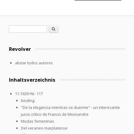
Formulario de búsqueda
Buscar
Revolver
alistar todos autores
Inhaltsverzeichnis
11.1926=Nr. 117
binding
"De la elegancia mientras se duerme" - un interesante
juicio crítico de Francis de Miomandre
Modas femeninas
Del veraneo marplatense