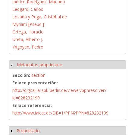
Ibérico Rodríguez, Mariano
Ledgard, Carlos
Losada y Puga, Cristóbal de
Myriam [Pseud.]
Ortega, Horacio
Ureta, Alberto J.
Yrigoyen, Pedro
Metadatos proprietario
Ocultar
Sección:
section
Enlace presentación:
http://digital.iai.spk-berlin.de/viewer/ppnresolver?
id=828232199
Enlace referencia:
http://www.iaicat.de/DB=1/PPN?PPN=828232199
Proprietario
Mostrar