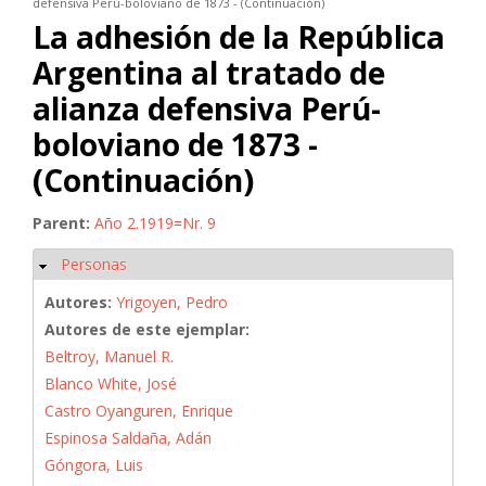
defensiva Perú-boloviano de 1873 - (Continuación)
La adhesión de la República
Argentina al tratado de
alianza defensiva Perú-
boloviano de 1873 -
(Continuación)
Parent:
Año 2.1919=Nr. 9
Personas
Ocultar
Autores:
Yrigoyen, Pedro
Autores de este ejemplar:
Beltroy, Manuel R.
Blanco White, José
Castro Oyanguren, Enrique
Espinosa Saldaña, Adán
Góngora, Luis