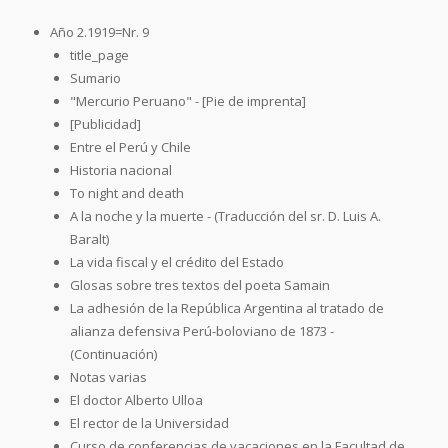
Año 2.1919=Nr. 9
title_page
Sumario
"Mercurio Peruano" - [Pie de imprenta]
[Publicidad]
Entre el Perú y Chile
Historia nacional
To night and death
A la noche y la muerte - (Traducción del sr. D. Luis A.
Baralt)
La vida fiscal y el crédito del Estado
Glosas sobre tres textos del poeta Samain
La adhesión de la República Argentina al tratado de
alianza defensiva Perú-boloviano de 1873 -
(Continuación)
Notas varias
El doctor Alberto Ulloa
El rector de la Universidad
Curso de conferencias de vacaciones en la Facultad de