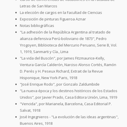
Letras de San Marcos
La elección de cargos en la Facultad de Ciencias
Exposición de pinturas Figueroa Aznar
Notas bibliográficas
"La adhesión de la República Argentina al tratado de
alianza defensiva Perú-boloviano de 1873", Pedro
Yrogoyen, Biblöioteca del Mercurio Peruano, Serie B, Vol.
1, 1919, Sanmarti y Cía., Lima
"La vida del Buscón", por James Fitzmaurice-Kelly,
Ventura García Calderón, Narciso Alonso Cortés, Ramón
D. Perés y H. Peseux Richard, Extrait de la Revue
Hisponique, New York-Paris, 1918
"José Enrique Rodo", por Gonzalo Zaldumbide
"La nueva época y los destinos históricos de los Estados
Unidos", por Javier Prado, Casa Editora Unión, Lima, 1919
"Vencida", por Marianela, Barcelona, Casa Editorial P.
Salvat, 1918
José Ingegnieros - "La evolución de las ideas argentinas",
Buenos Aires, 1918