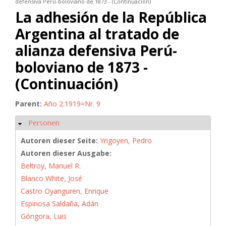
defensiva Perú-boloviano de 1873 - (Continuación)
La adhesión de la República
Argentina al tratado de
alianza defensiva Perú-
boloviano de 1873 -
(Continuación)
Parent:
Año 2.1919=Nr. 9
Personen
Ausblenden
Autoren dieser Seite:
Yrigoyen, Pedro
Autoren dieser Ausgabe:
Beltroy, Manuel R.
Blanco White, José
Castro Oyanguren, Enrique
Espinosa Saldaña, Adán
Góngora, Luis