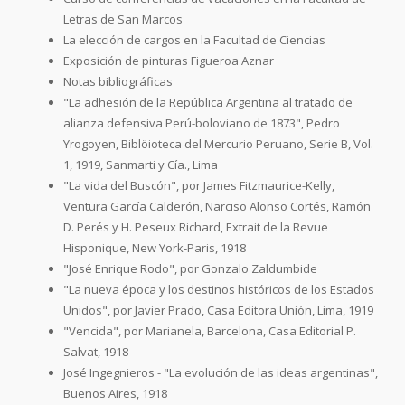
Letras de San Marcos
La elección de cargos en la Facultad de Ciencias
Exposición de pinturas Figueroa Aznar
Notas bibliográficas
"La adhesión de la República Argentina al tratado de
alianza defensiva Perú-boloviano de 1873", Pedro
Yrogoyen, Biblöioteca del Mercurio Peruano, Serie B, Vol.
1, 1919, Sanmarti y Cía., Lima
"La vida del Buscón", por James Fitzmaurice-Kelly,
Ventura García Calderón, Narciso Alonso Cortés, Ramón
D. Perés y H. Peseux Richard, Extrait de la Revue
Hisponique, New York-Paris, 1918
"José Enrique Rodo", por Gonzalo Zaldumbide
"La nueva época y los destinos históricos de los Estados
Unidos", por Javier Prado, Casa Editora Unión, Lima, 1919
"Vencida", por Marianela, Barcelona, Casa Editorial P.
Salvat, 1918
José Ingegnieros - "La evolución de las ideas argentinas",
Buenos Aires, 1918