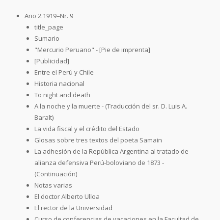
Año 2.1919=Nr. 9
title_page
Sumario
"Mercurio Peruano" - [Pie de imprenta]
[Publicidad]
Entre el Perú y Chile
Historia nacional
To night and death
A la noche y la muerte - (Traducción del sr. D. Luis A.
Baralt)
La vida fiscal y el crédito del Estado
Glosas sobre tres textos del poeta Samain
La adhesión de la República Argentina al tratado de
alianza defensiva Perú-boloviano de 1873 -
(Continuación)
Notas varias
El doctor Alberto Ulloa
El rector de la Universidad
Curso de conferencias de vacaciones en la Facultad de