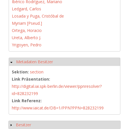
Ibérico Rodríguez, Mariano
Ledgard, Carlos
Losada y Puga, Cristóbal de
Myriam [Pseud.]
Ortega, Horacio
Ureta, Alberto J.
Yrigoyen, Pedro
Metadaten Besitzer
Ausblenden
Sektion:
section
Link Präsentation:
http://digital.iai.spk-berlin.de/viewer/ppnresolver?
id=828232199
Link Referenz:
http://www.iaicat.de/DB=1/PPN?PPN=828232199
Besitzer
Anzeigen