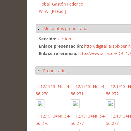
Tobal, Gastón Federico
W. W. [Pseud.]
Metadatos proprietario
Ocultar
Sección:
section
Enlace presentación:
http://digital.iai.spk-be
Enlace referencia:
http://www.iaicat.de/DB=
Proprietario
Mostrar
T. 12.1913=Nr. 54-
T. 12.1913=Nr. 54-
T. 12.1913=Nr
56,270
56,271
56,272
T. 12.1913=Nr. 54-
T. 12.1913=Nr. 54-
T. 12.1913=Nr
56,276
56,277
56,278