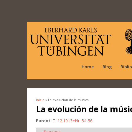
Home
Blog
Bibli
Inicio
» La evolución de la música
Se encuentra usted aquí
La evolución de la músi
Parent:
T. 12.1913=Nr. 54-56
Personas
Ocultar