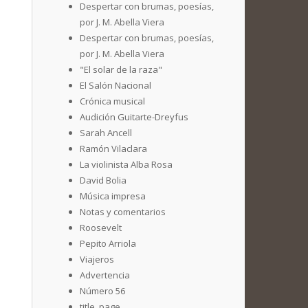
Despertar con brumas, poesías,
por J. M. Abella Viera
Despertar con brumas, poesías,
por J. M. Abella Viera
"El solar de la raza"
El Salón Nacional
Crónica musical
Audición Guitarte-Dreyfus
Sarah Ancell
Ramón Vilaclara
La violinista Alba Rosa
David Bolia
Música impresa
Notas y comentarios
Roosevelt
Pepito Arriola
Viajeros
Advertencia
Número 56
title_page