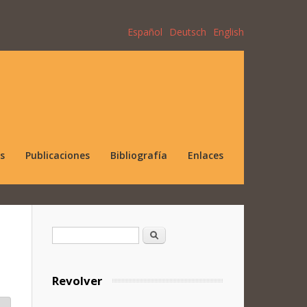
Español
Deutsch
English
s
Publicaciones
Bibliografía
Enlaces
Formulario de búsqueda
Buscar
Revolver