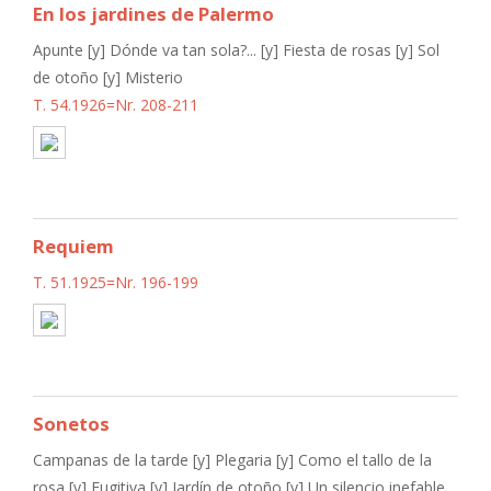
En los jardines de Palermo
Apunte [y] Dónde va tan sola?... [y] Fiesta de rosas [y] Sol
de otoño [y] Misterio
T. 54.1926=Nr. 208-211
Requiem
T. 51.1925=Nr. 196-199
Sonetos
Campanas de la tarde [y] Plegaria [y] Como el tallo de la
rosa [y] Fugitiva [y] Jardín de otoño [y] Un silencio inefable