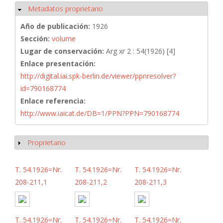
Metadatos proprietario
Ocultar
Año de publicación:
1926
Sección:
volume
Lugar de conservación:
Arg xr 2 : 54(1926) [4]
Enlace presentación:
http://digital.iai.spk-berlin.de/viewer/ppnresolver?
id=790168774
Enlace referencia:
http://www.iaicat.de/DB=1/PPN?PPN=790168774
Proprietario
Mostrar
T. 54.1926=Nr.
T. 54.1926=Nr.
T. 54.1926=Nr.
208-211,1
208-211,2
208-211,3
T. 54.1926=Nr.
T. 54.1926=Nr.
T. 54.1926=Nr.