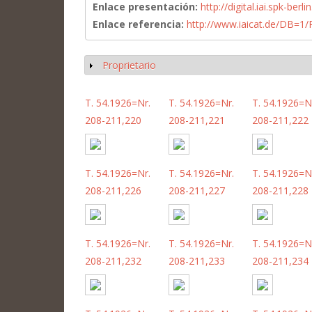
Enlace presentación:
http://digital.iai.spk-be
Enlace referencia:
http://www.iaicat.de/DB=
Proprietario
Mostrar
T. 54.1926=Nr.
T. 54.1926=Nr.
T. 54.1926=N
208-211,220
208-211,221
208-211,222
T. 54.1926=Nr.
T. 54.1926=Nr.
T. 54.1926=N
208-211,226
208-211,227
208-211,228
T. 54.1926=Nr.
T. 54.1926=Nr.
T. 54.1926=N
208-211,232
208-211,233
208-211,234