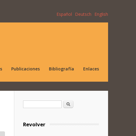
Español
Deutsch
English
s
Publicaciones
Bibliografía
Enlaces
Formulario de búsqueda
Buscar
Revolver