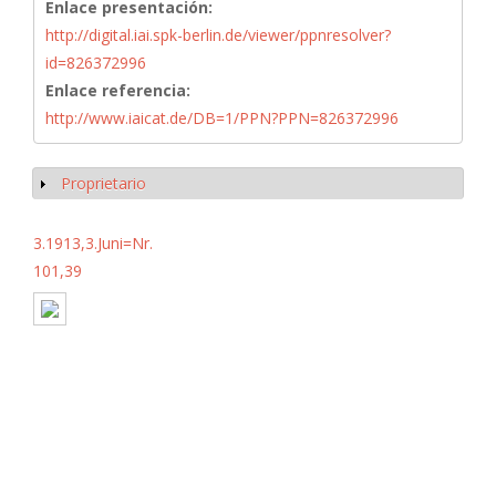
Enlace presentación:
http://digital.iai.spk-berlin.de/viewer/ppnresolver?
id=826372996
Enlace referencia:
http://www.iaicat.de/DB=1/PPN?PPN=826372996
Proprietario
Mostrar
3.1913,3.Juni=Nr.
101,39