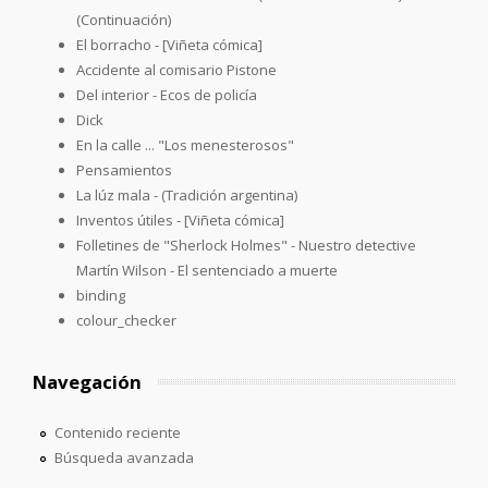
(Continuación)
El borracho - [Viñeta cómica]
Accidente al comisario Pistone
Del interior - Ecos de policía
Dick
En la calle ... "Los menesterosos"
Pensamientos
La lúz mala - (Tradición argentina)
Inventos útiles - [Viñeta cómica]
Folletines de "Sherlock Holmes" - Nuestro detective
Martín Wilson - El sentenciado a muerte
binding
colour_checker
Navegación
Contenido reciente
Búsqueda avanzada