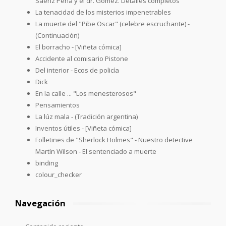
Sáenz Peña y el dr. Gómez. Detalles completos
La tenacidad de los misterios impenetrables
La muerte del "Pibe Oscar" (celebre escruchante) -
(Continuación)
El borracho - [Viñeta cómica]
Accidente al comisario Pistone
Del interior - Ecos de policía
Dick
En la calle ... "Los menesterosos"
Pensamientos
La lúz mala - (Tradición argentina)
Inventos útiles - [Viñeta cómica]
Folletines de "Sherlock Holmes" - Nuestro detective
Martín Wilson - El sentenciado a muerte
binding
colour_checker
Navegación