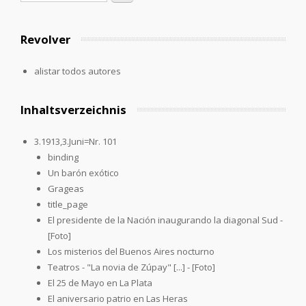
Revolver
alistar todos autores
Inhaltsverzeichnis
3.1913,3.Juni=Nr. 101
binding
Un barón exótico
Grageas
title_page
El presidente de la Nación inaugurando la diagonal Sud -
[Foto]
Los misterios del Buenos Aires nocturno
Teatros - "La novia de Zúpay" [...] - [Foto]
El 25 de Mayo en La Plata
El aniversario patrio en Las Heras