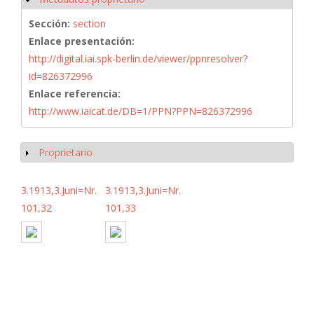
Sección:
section
Enlace presentación:
http://digital.iai.spk-berlin.de/viewer/ppnresolver?
id=826372996
Enlace referencia:
http://www.iaicat.de/DB=1/PPN?PPN=826372996
Proprietario
Mostrar
3.1913,3.Juni=Nr.
3.1913,3.Juni=Nr.
101,32
101,33