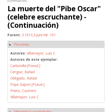
(Continuación)
La muerte del "Pibe Oscar"
(celebre escruchante) -
(Continuación)
Parent:
3.1913,3.Juni=Nr. 101
Personas
Ocultar
Autores:
Villamayor, Luis C.
Autores de este ejemplar:
Carbonilla [Pseud.]
Cenguir, Rafael
Obligado, Rafael
Pope Gapon [Pseud.]
Prieto, Casimiro
Villamayor, Luis C.
Metadatos proprietario
Ocultar