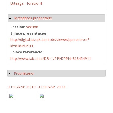
Urteaga, Horacio H.
Metadatos proprietario
Ocultar
Sección:
section
Enlace presentación:
http://digital.iai.spk-berlin.de/viewer/ppnresolver?
id=818454911
Enlace referencia:
http://www.iaicat.de/DB=1/PPN?PPN=818454911
Proprietario
Mostrar
3.1907=Nr. 29,10
3.1907=Nr. 29,11