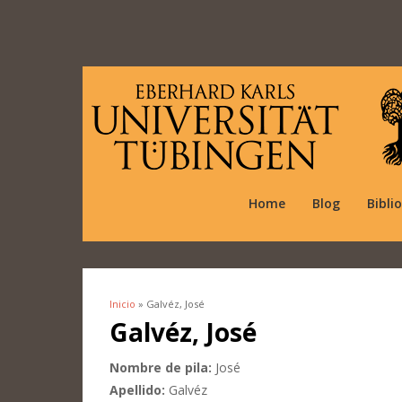
Home
Blog
Bibli
Inicio
» Galvéz, José
Se encuentra usted aquí
Galvéz, José
Nombre de pila:
José
Apellido:
Galvéz