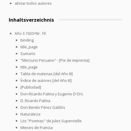
alistar todos autores
Inhaltsverzeichnis
Año 3.1920=Nr. 19
binding
title_page
Sumario
"Mercurio Peruano" - [Pie de imprenta]
title_page
Tabla de materias [del Año III]
Índice de autores [del Año III]
[Publicidad]
Don Ricardo Palma y Eugenio D'Ors
D. Ricardo Palma
Don Benito Pérez Galdós
Naturaleza
Los "Poemas" de Jules Supervielle
Mieses de Francia