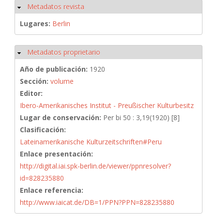
Metadatos revista
Ocultar
Lugares:
Berlin
Metadatos proprietario
Ocultar
Año de publicación:
1920
Sección:
volume
Editor:
Ibero-Amerikanisches Institut - Preußischer Kulturbesitz
Lugar de conservación:
Per bi 50 : 3,19(1920) [8]
Clasificación:
Lateinamerikanische Kulturzeitschriften#Peru
Enlace presentación:
http://digital.iai.spk-berlin.de/viewer/ppnresolver?
id=828235880
Enlace referencia:
http://www.iaicat.de/DB=1/PPN?PPN=828235880