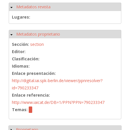
Metadatos revista
Ocultar
Lugares:
Metadatos proprietario
Ocultar
Sección:
section
Editor:
Clasificación:
Idiomas:
Enlace presentación:
http://digital.iai.spk-berlin.de/viewer/ppnresolver?
id=790233347
Enlace referencia:
http://www.iaicat.de/DB=1/PPN?PPN=790233347
Temas:
Proprietario
Mostrar