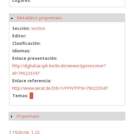
Lugares:
Metadatos proprietario
Ocultar
Sección:
section
Editor:
Clasificación:
Idiomas:
Enlace presentación:
http://digital.iai.spk-berlin.de/viewer/ppnresolver?
id=790233347
Enlace referencia:
http://www.iaicat.de/DB=1/PPN?PPN=790233347
Temas:
Proprietario
Mostrar
1.1920=Nr. 1,22