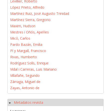
Levillier, Roberto
López Prieto, Alfredo
Martínez Ruiz, José Augusto Trinidad
Martínez Sierra, Gregorio
Maxim, Hudson
Mestres i Oñós, Apel·les
Micó, Carlos
Pardo Bazán, Emilia
Pí y Margall, Francisco
Rivas, Humberto
Rodríguez Solís, Enrique
Vidal i Carreras, Luis Mariano
Villafañe, Segundo
Zárraga, Miguel de
Zayas, Antonio de
Metadatos revista
Ocultar