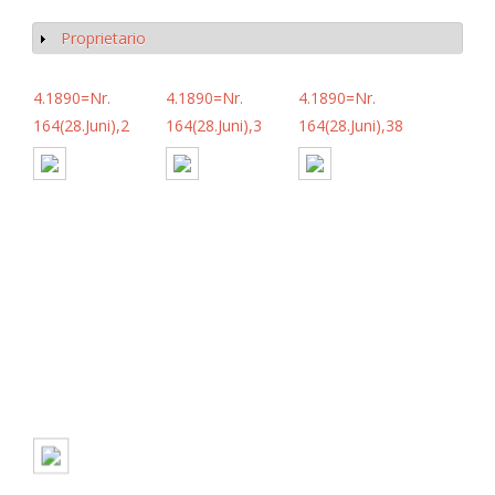
Proprietario
Mostrar
4.1890=Nr.
4.1890=Nr.
4.1890=Nr.
164(28.Juni),2
164(28.Juni),3
164(28.Juni),38