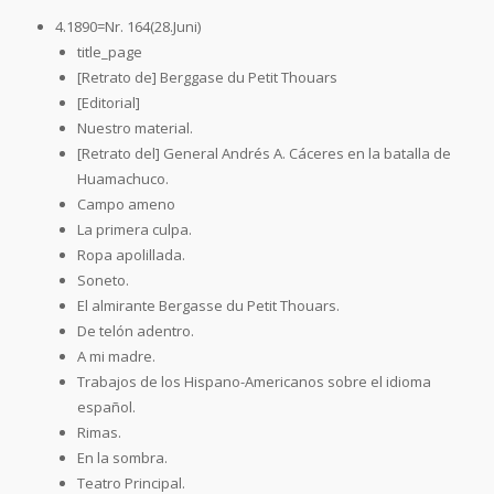
4.1890=Nr. 164(28.Juni)
title_page
[Retrato de] Berggase du Petit Thouars
[Editorial]
Nuestro material.
[Retrato del] General Andrés A. Cáceres en la batalla de
Huamachuco.
Campo ameno
La primera culpa.
Ropa apolillada.
Soneto.
El almirante Bergasse du Petit Thouars.
De telón adentro.
A mi madre.
Trabajos de los Hispano-Americanos sobre el idioma
español.
Rimas.
En la sombra.
Teatro Principal.