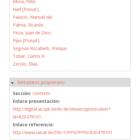
Mora, Félix
Naif [Pseud.]
Palacio, Manuel del
Palma, Ricardo
Peza, Juan de Dios
Pipo [Pseud.]
Segovia Rocaberti, Enrique
Tobar, Carlos R.
Zerolo, Elías
Metadatos proprietario
Ocultar
Sección:
contents
Enlace presentación:
http://digital.iai.spk-berlin.de/viewer/ppnresolver?
id=820479101
Enlace referencia:
http://www.iaicat.de/DB=1/PPN?PPN=820479101