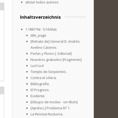
alistar todos autores
Inhaltsverzeichnis
1.1887=Nr. 1(14.Mai)
title_page
[Retrato de] General D. Andrés
Avelino Cáceres.
Perlas y Flores [- Editorial]
Nuestros grabados [Fragmento]
Luz! Luz!
Templo de Serpientes.
Contra el cólera.
Bibliografía.
El Progreso.
Evidente.
[Dibujos de modas - sin título]
[Ajedrez.] Problema N° 1
La Revista Nocturna.