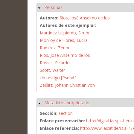
Personas
Ocultar
Autores:
Ríos, José Anselmo de los
Autores de este ejemplar:
Martínez Izquierdo, Simón
Monroy de Flores, Lucila
Ramírez, Zenón
Ríos, José Anselmo de los
Rossel, Ricardo
Scott, Walter
Un testigo [Pseud.]
Zedlitz, Johann Christian von
Metadatos proprietario
Ocultar
Sección:
section
Enlace presentación:
http://digital.iai.spk-be
Enlace referencia:
http://www.iaicat.de/DB=