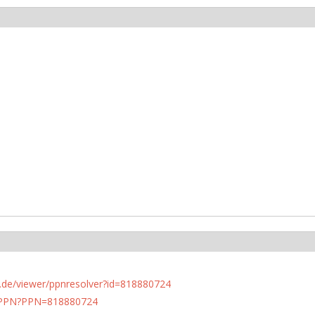
rlin.de/viewer/ppnresolver?id=818880724
1/PPN?PPN=818880724