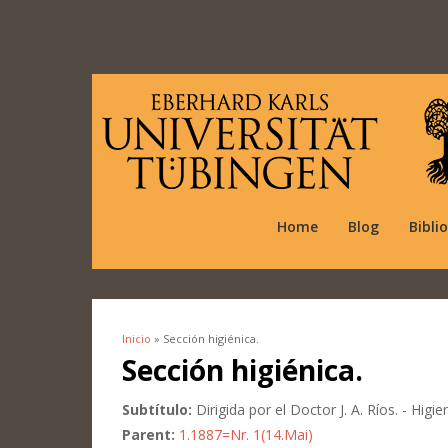
Home
Blog
Bibli
Inicio
» Sección higiénica.
Se encuentra usted aquí
Sección higiénica.
Subtítulo:
Dirigida por el Doctor J. A. Ríos. - Higie
Parent:
1.1887=Nr. 1(14.Mai)