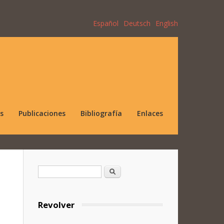
Español
Deutsch
English
s
Publicaciones
Bibliografía
Enlaces
Formulario de búsqueda
Buscar
Revolver