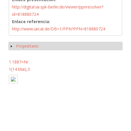
http://digital.iai.spk-berlin.de/viewer/ppnresolver?
id=818880724
Enlace referencia:
http://www.iaicat.de/DB=1/PPN?PPN=818880724
Proprietario
Mostrar
1.1887=Nr.
1(14.Mai),3