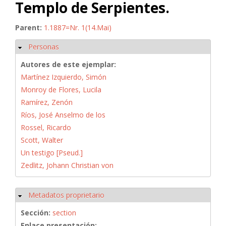
Templo de Serpientes.
Parent:
1.1887=Nr. 1(14.Mai)
Personas
Ocultar
Autores de este ejemplar:
Martínez Izquierdo, Simón
Monroy de Flores, Lucila
Ramírez, Zenón
Ríos, José Anselmo de los
Rossel, Ricardo
Scott, Walter
Un testigo [Pseud.]
Zedlitz, Johann Christian von
Metadatos proprietario
Ocultar
Sección:
section
Enlace presentación: