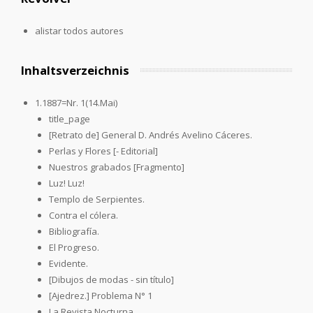
alistar todos autores
Inhaltsverzeichnis
1.1887=Nr. 1(14.Mai)
title_page
[Retrato de] General D. Andrés Avelino Cáceres.
Perlas y Flores [- Editorial]
Nuestros grabados [Fragmento]
Luz! Luz!
Templo de Serpientes.
Contra el cólera.
Bibliografía.
El Progreso.
Evidente.
[Dibujos de modas - sin título]
[Ajedrez.] Problema N° 1
La Revista Nocturna.