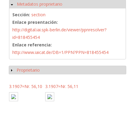
Metadatos proprietario
Ocultar
Sección:
section
Enlace presentación:
http://digital.iai.spk-berlin.de/viewer/ppnresolver?
id=818455454
Enlace referencia:
http://www.iaicat.de/DB=1/PPN?PPN=818455454
Proprietario
Mostrar
3.1907=Nr. 56,10
3.1907=Nr. 56,11