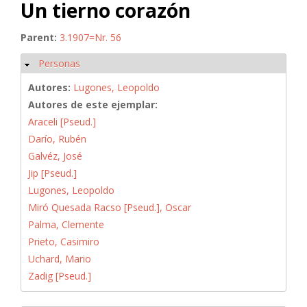
Un tierno corazón
Parent:
3.1907=Nr. 56
Personas
Ocultar
Autores:
Lugones, Leopoldo
Autores de este ejemplar:
Araceli [Pseud.]
Darío, Rubén
Galvéz, José
Jip [Pseud.]
Lugones, Leopoldo
Miró Quesada Racso [Pseud.], Oscar
Palma, Clemente
Prieto, Casimiro
Uchard, Mario
Zadig [Pseud.]