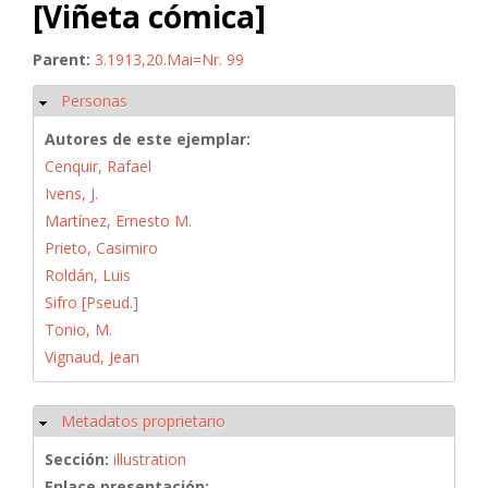
[Viñeta cómica]
Parent:
3.1913,20.Mai=Nr. 99
Personas
Ocultar
Autores de este ejemplar:
Cenquir, Rafael
Ivens, J.
Martínez, Ernesto M.
Prieto, Casimiro
Roldán, Luis
Sifro [Pseud.]
Tonio, M.
Vignaud, Jean
Metadatos proprietario
Ocultar
Sección:
illustration
Enlace presentación: