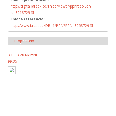
http://digital.iai.spk-berlin.de/viewer/ppnresolver?
id=826372945
Enlace referencia:
http://www.iaicat.de/DB=1/PPN?PPN=826372945
Proprietario
Mostrar
3.1913,20.Mai=Nr.
99,35