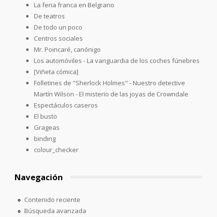
La feria franca en Belgrano
De teatros
De todo un poco
Centros sociales
Mr. Poincaré, canónigo
Los automóviles - La vanguardia de los coches fúnebres
[Viñeta cómica]
Folletines de "Sherlock Holmes" - Nuestro detective
Martín Wilson - El misterio de las joyas de Crowndale
Espectáculos caseros
El busto
Grageas
binding
colour_checker
Navegación
Contenido reciente
Búsqueda avanzada