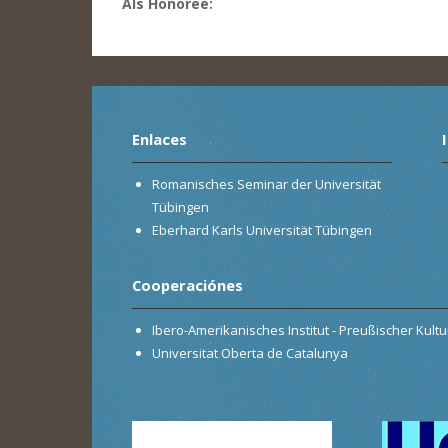
Als Honoree:
Enlaces
Romanisches Seminar der Universität
Tübingen
Eberhard Karls Universität Tübingen
Cooperaciónes
Ibero-Amerikanisches Institut - Preußischer Kultur
Universitat Oberta de Catalunya