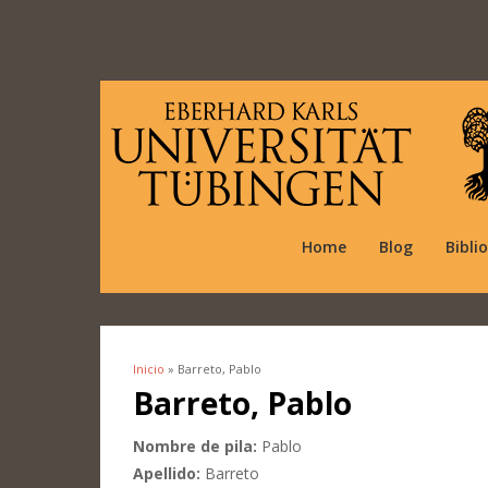
Home
Blog
Bibli
Inicio
» Barreto, Pablo
Se encuentra usted aquí
Barreto, Pablo
Nombre de pila:
Pablo
Apellido:
Barreto